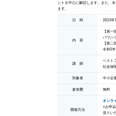
ントを中心に解説します。また、令
ます。
日 時
2023年
【第一
パワハラ
内 容
【第二
令和5年
ベスト
講 師
社会保
対象者
中小企
参加費
無料
オンラ
※お申
開催方法
送りいた