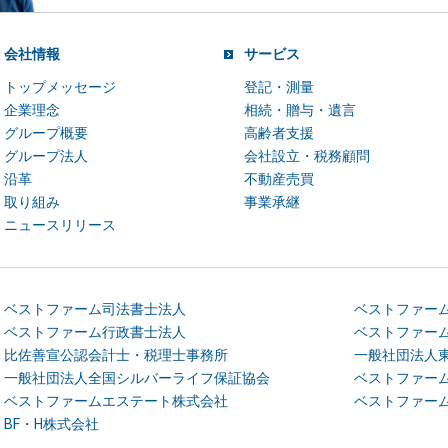
会社情報
サービス
トップメッセージ
登記・測量
企業理念
相続・贈与・遺言
グループ概要
高齢者支援
グループ法人
会社設立・税務顧問
沿革
不動産売買
取り組み
事業承継
ニュースリリース
ベストファーム司法書士法人
ベストファー
ベストファーム行政書士法人
ベストファー
比佐善宣公認会計士・税理士事務所
一般社団法人
一般社団法人全国シルバーライフ保証協会
ベストファー
ベストファームエステート株式会社
ベストファー
BF・H株式会社