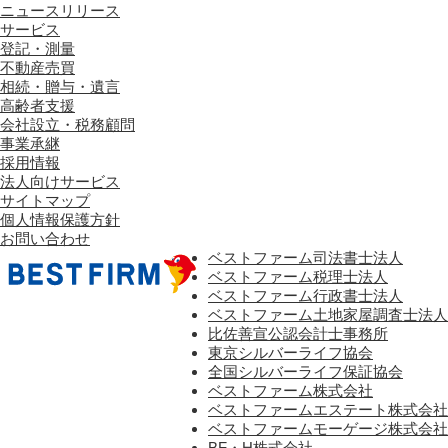
ニュースリリース
サービス
登記・測量
不動産売買
相続・贈与・遺言
高齢者支援
会社設立・税務顧問
事業承継
採用情報
法人向けサービス
サイトマップ
個人情報保護方針
お問い合わせ
ベストファーム司法書士法人
ベストファーム税理士法人
ベストファーム行政書士法人
ベストファーム土地家屋調査士法人
比佐善宣公認会計士事務所
東京シルバーライフ協会
全国シルバーライフ保証協会
ベストファーム株式会社
ベストファームエステート株式会社
ベストファームモーゲージ株式会社
BF・H株式会社