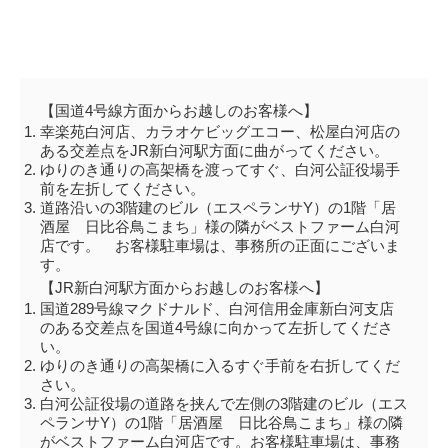
【国道4号線方面からお越しのお客様へ】
幸楽苑白河店、カラオケビッグエコー、松屋白河店の
ある交差点をJR新白河駅方面に曲がってください。
ゆりのき通りの高架橋を渡ってすぐ、白河公証役場手
前を左折してください。
道路沿いの3階建のビル（エスペランサY）の1階「居
酒屋 日比谷鳥こまち」様の隣がベストファーム白河
店です。 お客様駐車場は、事務所の正面にございま
す。
【JR新白河駅方面からお越しのお客様へ】
国道289号線マクドナルド、白河信用金庫新白河支店
のある交差点を国道4号線に向かって左折してくださ
い。
ゆりのき通りの高架橋に入るすぐ手前を右折してくだ
さい。
白河公証役場の道路を挟んで左側の3階建のビル（エス
ペランサY）の1階「居酒屋 日比谷鳥こまち」様の隣
がベストファーム白河店です。お客様駐車場は、事務