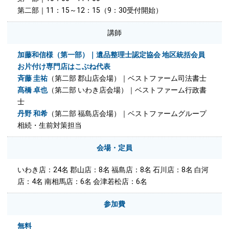
第二部｜11：15～12：15（9：30受付開始）
講師
加藤和信様（第一部）｜遺品整理士認定協会 地区統括会員
お片付け専門店はこぶね代表
斉藤 圭祐
（第二部 郡山店会場）｜ベストファーム司法書士
髙橋 卓也
（第二部 いわき店会場）｜ベストファーム行政書
士
丹野 和希
（第二部 福島店会場）｜ベストファームグループ
相続・生前対策担当
会場・定員
いわき店：24名 郡山店：8名 福島店：8名 石川店：8名 白河
店：4名 南相馬店：6名 会津若松店：6名
参加費
無料