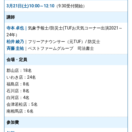
3月21日(土)10:00～12:10
（9:30受付開始）
講師
寺本 卓也｜
気象予報士/防災士(TUFお天気コーナー出演2021～
24年）
柗井 綾乃
｜フリーアナウンサー（元TUF）/ 防災士
斉藤 圭祐
｜ベストファームグループ 司法書士
会場・定員
郡山店：18名
いわき店：24名
福島店：8名
石川店：8名
白河店：4名
会津若松店：5名
南相馬店：6名
参加費