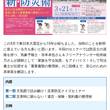
この3月で東日本大震災から15年が経ちました。当時のことを鮮明
に覚えている方も多いと思います。今回のセミナーでは防災士の資
格を持つ、気象予報士・寺本卓也さん＆フリーアナウンサー柗井綾
乃さんが講師として「家族を守る知恵」をアドバイス！そして司法
書士が伝授する「重要書類の整理術」の二段構えで、安心のための
具体策を解説します。
内容
第一部
天気図で読み解け！災害防災クイズセミナー
第二部
災害時に困らない！遺言・保険・契約書の整理術
日時