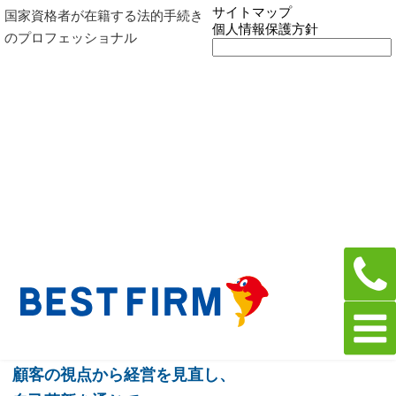
サイトマップ
国家資格者が在籍する法的手続き
個人情報保護方針
のプロフェッショナル
企業理念
Principle
企業理念
ベストファームグループ全従業員の、
物心両面の幸福を追及すると同時に、
成長し永続する企業グループとなる。
そのために、
顧客の視点から経営を見直し、