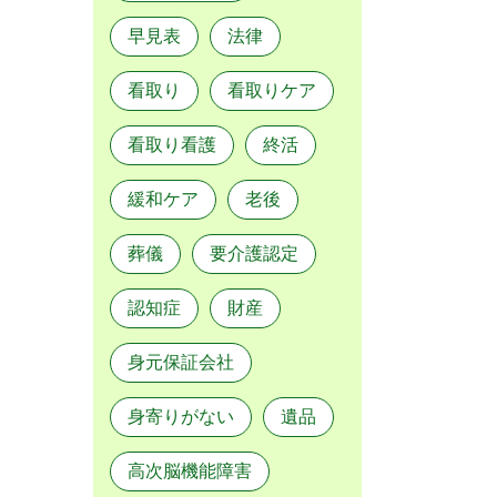
早見表
法律
看取り
看取りケア
看取り看護
終活
緩和ケア
老後
葬儀
要介護認定
認知症
財産
身元保証会社
身寄りがない
遺品
高次脳機能障害