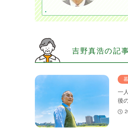
吉野真浩の記
一
後
2