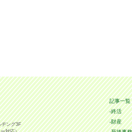
記事一覧
終活
財産
ヂング3F
ター対応）