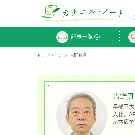
記事一覧
トップページ
吉野真浩
吉野真
早稲田大
入社。A
京本店で