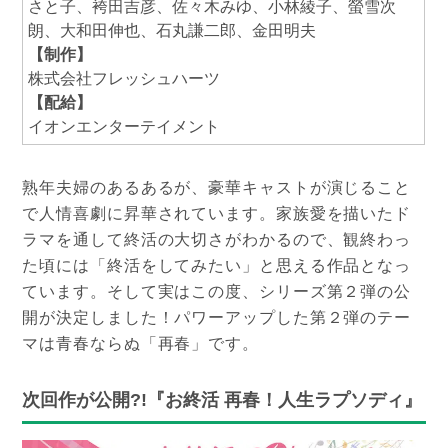
さと子、袴田吉彦、佐々木みゆ、小林綾子、螢雪次
朗、大和田伸也、石丸謙二郎、金田明夫
【制作】
株式会社フレッシュハーツ
【配給】
イオンエンターテイメント
熟年夫婦のあるあるが、豪華キャストが演じること
で人情喜劇に昇華されています。家族愛を描いたド
ラマを通して終活の大切さがわかるので、観終わっ
た頃には「終活をしてみたい」と思える作品となっ
ています。そして実はこの度、シリーズ第２弾の公
開が決定しました！パワーアップした第２弾のテー
マは青春ならぬ「再春」です。
次回作が公開?!『お終活 再春！人生ラプソディ』