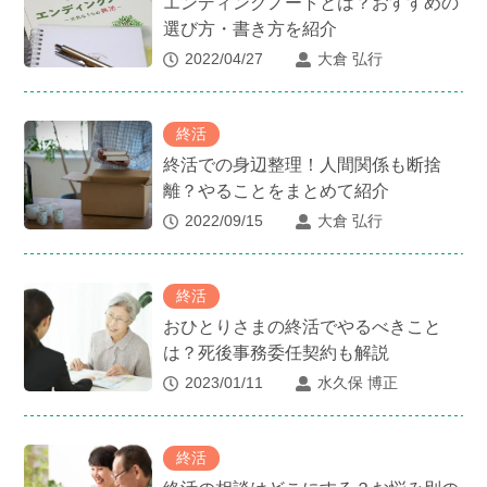
エンディングノートとは？おすすめの
選び方・書き方を紹介
2022/04/27
大倉 弘行
終活
終活での身辺整理！人間関係も断捨
離？やることをまとめて紹介
2022/09/15
大倉 弘行
終活
おひとりさまの終活でやるべきこと
は？死後事務委任契約も解説
2023/01/11
水久保 博正
終活