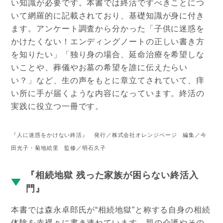
い知識が必要です。本書では終活ですべきことにつ
いて網羅的に記載されており、基礎知識が身に付き
ます。アンケート調査から分かった「子供に迷惑を
かけたくない！エンディングノートの正しい書き方
を知りたい」「独り身の場合、延命治療を希望しな
いことや、葬儀やお墓の希望を誰に伝えたらい
い？」など、生の声をもとに章立てされていて、痒
い所に手が届くような内容になっています。終活の
実践に役立つ一冊です。
『人に迷惑をかけない終活』 発行／株式会社オレンジページ 編集／今
田光子・菊地絵里 監修／明石久子
『相続地獄 残った家族が困らない終活入
門』
本書では森永卓郎氏が“相続地獄”と称する自身の相続
体験を赤裸々に書き連ねています。親の介護やその