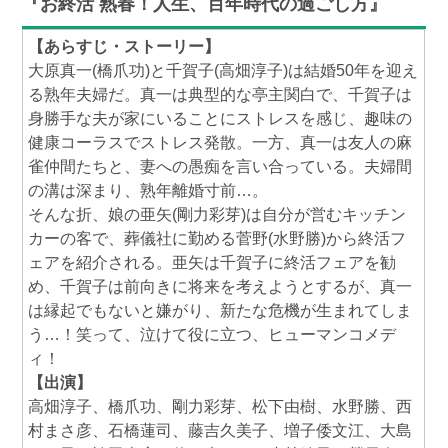
『お終活 熟春！人生、百年時代の過ごし方』
【あらすじ・ストーリー】
大原真一(橋爪功)と千賀子(高畑淳子)は結婚50年を迎え
る熟年夫婦だ。真一は典型的な亭主関白で、千賀子は
身勝手な夫が家にいることにストレスを感じ、趣味の
健康コーラスでストレス発散。一方、真一は友人の麻
雀仲間たちと、妻への愚痴を言い合っている。夫婦間
の溝は深まり、熟年離婚寸前…。
そんな折、娘の亜矢(剛力彩芽)は自分が営むキッチン
カーの客で、葬儀社に勤める菅野(水野勝)から終活フ
ェアを紹介される。亜矢は千賀子に終活フェアを勧
め、千賀子は前向きに将来を考えようとするが、真一
は縁起でもないと嫌がり、新たな危機が生まれてしま
う…！笑って、泣けて役に立つ、ヒューマンコメデ
ィ！
【出演】
高畑淳子、橋爪功、剛力彩芽、松下由樹、水野勝、西
村まさ彦、石橋蓮司、藤吉久美子、増子倭文江、大島