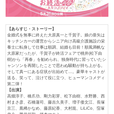
【あらすじ・ストーリー】
金婚式を無事に終えた大原真一と千賀子。娘の亜矢は
キッチンカーの運営からシニア向け高級介護施設の栄
養士に転身して仕事は順調、結婚も目前！順風満帆な
大原家だったが、千賀子が終活フェアで桃井(松下由
樹)から「再春」を勧められ、独身時代に習っていたシ
ャンソンを再開したことで思わぬ騒動が持ち上がる。
そして真一にある症状が出始めて…。豪華キャストが
送る、笑って、泣けて役に立つ、ヒューマンコメディ
第二弾！
【出演】
高畑淳子、橋爪功、剛力彩芽、松下由樹、水野勝、西
村まさ彦、石橋蓮司、藤吉久美子、増子倭文江、長塚
京三、凰稀かなめ、藤原紀香、大村崑、LiLiCo、窪塚