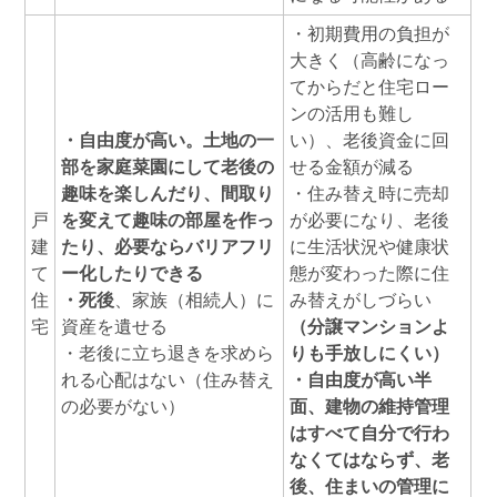
・初期費用の負担が
大きく（高齢になっ
てからだと住宅ロー
ンの活用も難し
・自由度が高い。土地の一
い）、老後資金に回
部を家庭菜園にして老後の
せる金額が減る
趣味を楽しんだり、間取り
・住み替え時に売却
戸
を変えて趣味の部屋を作っ
が必要になり、老後
建
たり、必要ならバリアフリ
に生活状況や健康状
て
ー化したりできる
態が変わった際に住
住
・死後
、家族（相続人）に
み替えがしづらい
宅
資産を遺せる
（分譲マンションよ
・老後に立ち退きを求めら
りも手放しにくい）
れる心配はない（住み替え
・自由度が高い半
の必要がない）
面、建物の維持管理
はすべて自分で行わ
なくてはならず、老
後、住まいの管理に