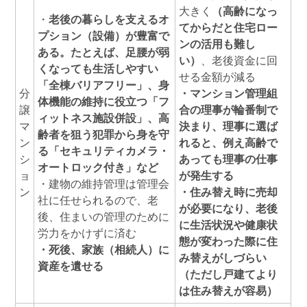
大きく
（高齢になっ
・
老後の暮らしを支えるオ
てからだと住宅ロー
プション（設備）が豊富で
ンの活用も難し
ある。たとえば、足腰が弱
い）
、老後資金に回
くなっても生活しやすい
せる金額が減る
「全棟バリアフリー」、身
分
・マンション管理組
体機能の維持に役立つ「フ
譲
合の理事が輪番制で
ィットネス施設併設」、高
マ
決まり、理事に選ば
齢者を狙う犯罪から身を守
ン
れると、例え高齢で
る「セキュリティカメラ・
シ
あっても理事の仕事
オートロック付き」など
ョ
が発生する
・建物の維持管理は管理会
ン
・住み替え時に売却
社に任せられるので、老
が必要になり、老後
後、住まいの管理のために
に生活状況や健康状
労力をかけずに済む
態が変わった際に住
・死後、家族（相続人）に
み替えがしづらい
資産を遺せる
（ただし戸建てより
は住み替えが容易）