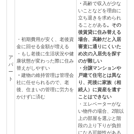
・
高齢で収入が少な
いことなどを理由に
立ち退きを求められ
ることがある
。その
後賃貸に住み替える
・初期費用が安く、老後資
場合、高齢だと入居
金に回せる金額が増える
審査に通りにくいた
・もし老後に生活状況や健
め次の入居先を探す
ア
康状態が変わった際に住み
のが難しい
パ
替えがしやすい
・分譲マンションや
ー
・
建物の維持管理は管理会
戸建て住宅とは異な
ト
社に任せられるので、老
り、死後に家族（相
後、住まいの管理に労力を
続人）に資産を遺す
かけずに済む
ことはできない
・エレベーターがな
い物件の場合、2階以
上の部屋を選ぶと階
段の上り下りが負担
になる可能性がある