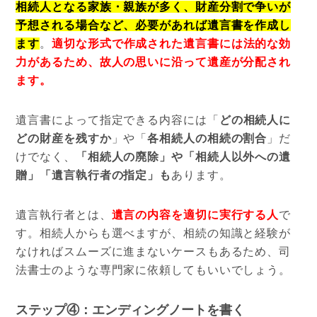
相続人となる家族・親族が多く、財産分割で争いが
予想される場合など、必要があれば遺言書を作成し
ます
。
適切な形式で作成された遺言書には法的な効
力があるため、故人の思いに沿って遺産が分配され
ます。
遺言書によって指定できる内容には「
どの相続人に
どの財産を残すか
」や「
各相続人の相続の割合
」だ
けでなく、
「相続人の廃除」や「相続人以外への遺
贈」「遺言執行者の指定」も
あります。
遺言執行者とは、
遺言の内容を適切に実行する人
で
す。相続人からも選べますが、相続の知識と経験が
なければスムーズに進まないケースもあるため、司
法書士のような専門家に依頼してもいいでしょう。
ステップ④：エンディングノートを書く